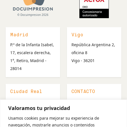
© Docuimpresion 2026
Madrid
Vigo
P.º de la Infanta Isabel,
República Argentina 2,
17, escalera derecha,
oficina 8
1°, Retiro, Madrid -
Vigo - 36201
28014
Ciudad Real
CONTACTO
Calatrava 49
607 527 147
Valoramos tu privacidad
Ciudad Real – 13003
918 276 002
info@docuimpresion.co
Usamos cookies para mejorar su experiencia de
navegación, mostrarle anuncios o contenidos
m