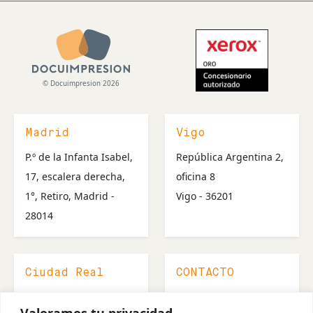
© Docuimpresion 2026
Madrid
Vigo
P.º de la Infanta Isabel,
República Argentina 2,
17, escalera derecha,
oficina 8
1°, Retiro, Madrid -
Vigo - 36201
28014
Ciudad Real
CONTACTO
Calatrava 49
607 527 147
Valoramos tu privacidad